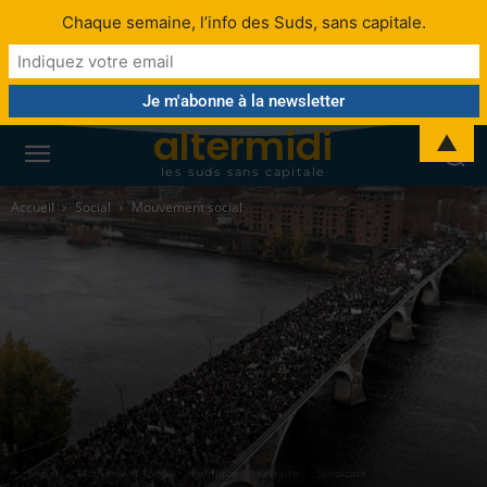
Chaque semaine, l’info des Suds, sans capitale.
altermidi
▲
les suds sans capitale
Accueil
Social
Mouvement social
Social
Mouvement social
Politique
Retraite
Syndicats