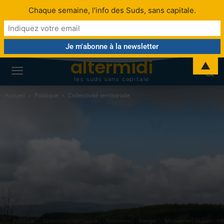
Chaque semaine, l’info des Suds, sans capitale.
altermidi
▲
les suds sans capitale
Accueil
Politique
Collectivité territoriale
Politique
Collectivité territoriale
Économie
Énergie
Mouvement citoyen