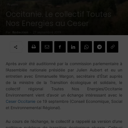
Régions
Occitanie. Le collectif Toutes
Nos Energies au Ceser
Par
Redaction
-
27 septembre 2019
Après avoir été
auditionné par la commission parlementaire à
l’Assemblée nationale présidée par Julien Aubert et
eu un
entretien avec
Emmanuelle Wargon, secrétaire d’État auprès
de la ministre de la Transition écologique et solidaire, le
collectif régional Toutes Nos Energies/Occitanie
Environnement vient
d’avoir un échange intéressant avec le
Ceser Occitanie
c
e 19 septembre (Conseil Economique, Social
et Environnemental Régional).
Au cours de l’échange, le collectif a rappelé sa version d’une
politique publique de transition écologique réussie. Celle-ci