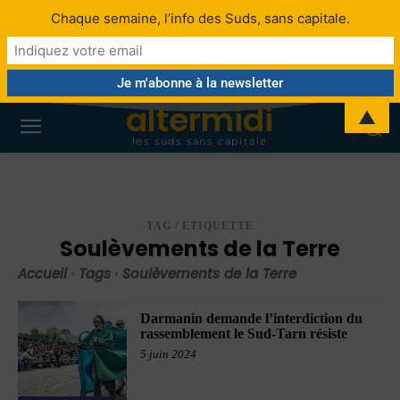
Chaque semaine, l’info des Suds, sans capitale.
altermidi
▲
les suds sans capitale
TAG / ETIQUETTE
Soulèvements de la Terre
Accueil
Tags
Soulèvements de la Terre
Darmanin demande l’interdiction du
rassemblement le Sud-Tarn résiste
5 juin 2024