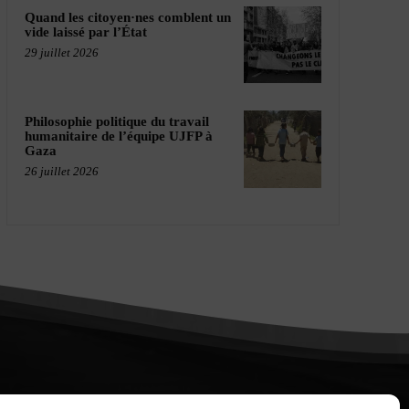
Quand les citoyen·nes comblent un
vide laissé par l’État
29 juillet 2026
Philosophie politique du travail
humanitaire de l’équipe UJFP à
Gaza
26 juillet 2026