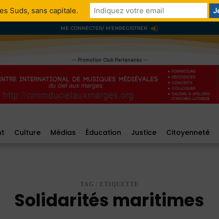
es Suds, sans capitale.
ME CONNECTER/ M'ENREGISTRER
-- Promotion Club Partenaires --
nt
Culture
Médias
Éducation
Justice
Citoyenneté
TAG / ETIQUETTE
Solidarités maritimes