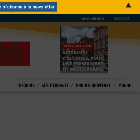
▲
ABONNEMENT
CONTACT
RÉGIONS
MÉDITERRANÉE
UNION EUROPÉENNE
MONDE