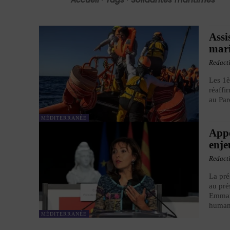
Assi
mari
Redact
Les 1è
réaffi
au Par
MÉDITERRANÉE
Appe
enje
Redact
La pré
au pré
Emmanu
humani
MÉDITERRANÉE