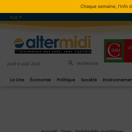
Chaque semaine, l’info d
PLUS
recherche
jeudi 6 août 2026
La Une
Économie
Politique
Société
Environneme
Accueil
Tags
Solidarités maritimes