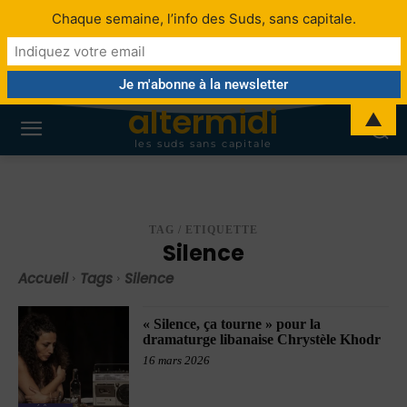
Chaque semaine, l’info des Suds, sans capitale.
altermidi
▲
les suds sans capitale
TAG / ETIQUETTE
Silence
Accueil
Tags
Silence
« Silence, ça tourne » pour la
dramaturge libanaise Chrystèle Khodr
16 mars 2026