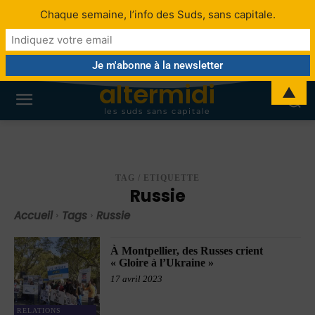
Chaque semaine, l’info des Suds, sans capitale.
altermidi
▲
les suds sans capitale
TAG / ETIQUETTE
Russie
Accueil
Tags
Russie
À Montpellier, des Russes crient
« Gloire à l’Ukraine »
17 avril 2023
RELATIONS