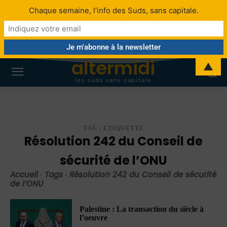
Chaque semaine, l’info des Suds, sans capitale.
altermidi
▲
les suds sans capitale
TAG / ETIQUETTE
Résolution 242 du Conseil de
sécurité de l’ONU
Accueil
Tags
Résolution 242 du Conseil de sécurité
de l’ONU
Palestine : La transaction du siècle à
l’oeuvre