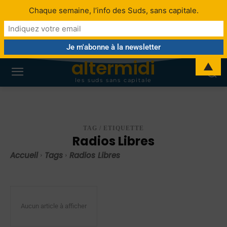
Chaque semaine, l’info des Suds, sans capitale.
altermidi
▲
les suds sans capitale
TAG / ETIQUETTE
Radios Libres
Accueil
Tags
Radios Libres
Aucun article à afficher