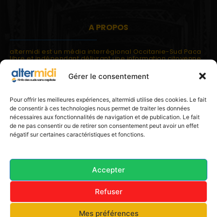
A PROPOS
altermidi est un média interrégional Occitanie-Sud Paca
libre et indépendant délivrant une information citoyenne
et participative.
Gérer le consentement
altermidi est ouvert sur les suds, la méditerranée,
l'europe.
altermidi aborde des thématiques globales évaluées à
Pour offrir les meilleures expériences, altermidi utilise des cookies. Le fait
partir des constats de terrain ou d'analyses à l'échelon
de consentir à ces technologies nous permet de traiter les données
local.
nécessaires aux fonctionnalités de navigation et de publication. Le fait
altermidi c'est l'information capitale, sans capitale.
de ne pas consentir ou de retirer son consentement peut avoir un effet
négatif sur certaines caractéristiques et fonctions.
Contactez nous:
contact@altermidi.org
Accepter
Refuser
© 2025 altermidi.org - Les amis d'altermidi
Mes préférences