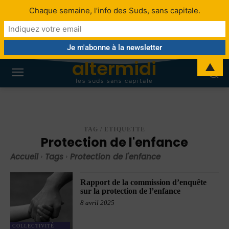
Chaque semaine, l’info des Suds, sans capitale.
altermidi
▲
les suds sans capitale
TAG / ETIQUETTE
Protection de l'enfance
Accueil
Tags
Protection de l'enfance
Rapport de la commission d’enquête
sur la protection de l’enfance
8 avril 2025
COLLECTIVITÉ