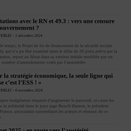
tations avec le RN et 49.3 : vers une censure
gouvernement ?
VERLEI
-
1 décembre 2024
de temps, le Projet de loi de financement de la sécurité sociale
), qui n’a pu être examiné dans le délai de 20 jours prévu par la
tution, repart au Sénat dans sa version initiale modifiée par un
n nombre d'amendements votés par l’assemblée.
r la stratégie économique, la seule ligne qui
se c’est l’ESS ! »
VERLEI
-
6 novembre 2024
upes budgétaires risquent d'augmenter la pauvreté, et casse les
de la solidarité dans le pays juge Benoît Hamon, le président
France, association rassemblant les acteurs et réseaux de ce
r.
et 2025 : en route vers l’austérité