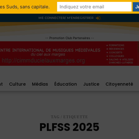
es Suds, sans capitale.
ME CONNECTER/ M'ENREGISTRER
-- Promotion Club Partenaires --
nt
Culture
Médias
Éducation
Justice
Citoyenneté
TAG / ETIQUETTE
PLFSS 2025