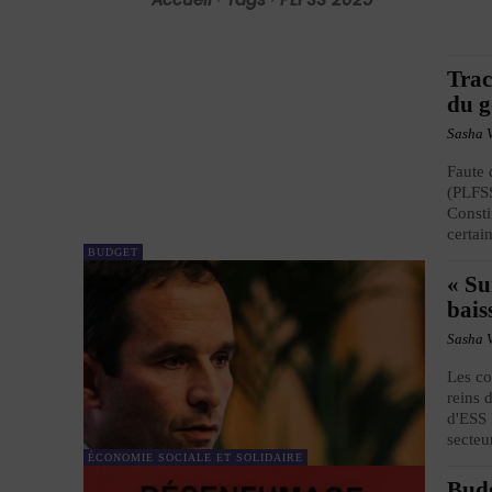
Trac
du 
Sasha 
Faute 
(PLFSS
Consti
certai
BUDGET
« Su
bais
Sasha 
Les co
reins 
d'ESS 
secteu
ÉCONOMIE SOCIALE ET SOLIDAIRE
Budg