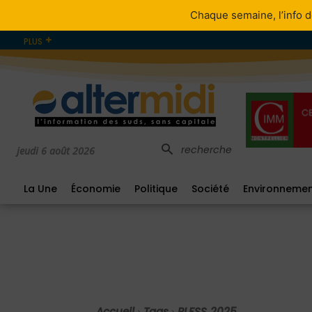
Chaque semaine, l’info d
PLUS
recherche
jeudi 6 août 2026
La Une
Économie
Politique
Société
Environneme
Accueil
Tags
PLFSS 2025