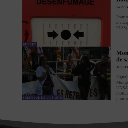
Sasha 
Pour t
s’atta
PLSS)
BUDGET
Mont
de s
Jean-Ph
Signal
Montpe
UNSA, 
mobili
POLITIQUE DE LA SANTÉ
pour «