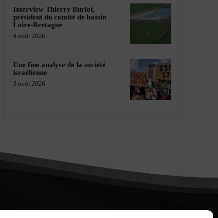
Interview Thierry Burlot,
président du comité de bassin
Loire-Bretagne
4 août 2026
Une fine analyse de la société
israélienne
3 août 2026