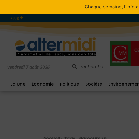
Chaque semaine, l’info d
PLUS
recherche
vendredi 7 août 2026
La Une
Économie
Politique
Société
Environneme
Accueil
Tags
Parcoursup