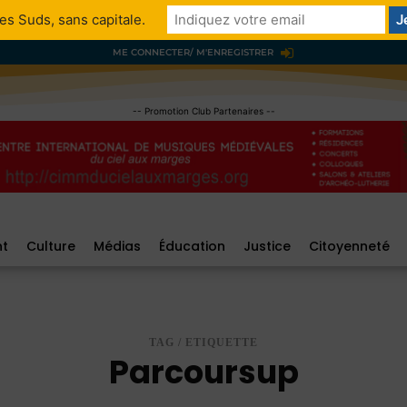
es Suds, sans capitale.
ME CONNECTER/ M'ENREGISTRER
-- Promotion Club Partenaires --
nt
Culture
Médias
Éducation
Justice
Citoyenneté
TAG / ETIQUETTE
Parcoursup