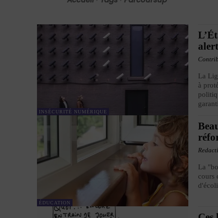
L’Ét
aler
Contri
La Lig
à prot
politiq
garant
INSÉCURITÉ NUMÉRIQUE
Beau
réfo
Redact
La "bo
cours 
d'écol
ÉDUCATION
Ces 