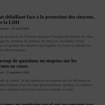
at défaillant face à la protection des citoyens,
te la LDH
buteurs
-
30 avril 2026
ue des droits de l’homme dénonce l’incapacité durable de l’État
éger les données de millions de citoyens, révélatrice d’une
ue de gestion des identités qui fragilise les droits et affaiblit les
ies démocratiques.
coup de questions en suspens sur les
rmes en cours
ion
-
2 septembre 2024
ule au ventre" et des questions en suspens sur les réformes en
dans l'attente d'un nouveau gouvernement: quelque 12 millions
iers, collégiens et lycéens font leur rentrée ce lundi.
lycéens en territoire rural qui ne peuvent pas