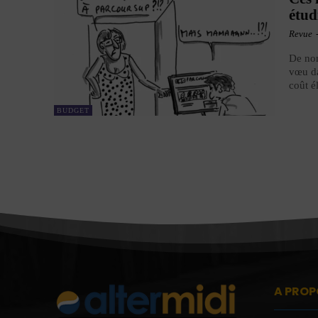
étud
Revue
De nom
vœu da
coût é
BUDGET
A PROP