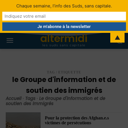
Chaque semaine, l’info des Suds, sans capitale.
altermidi
▲
les suds sans capitale
TAG / ETIQUETTE
le Groupe d'information et de
soutien des immigrés
Accueil
Tags
Le Groupe d'information et de
soutien des immigrés
Pour la protection des Afghan.e.s
victimes de persécutions