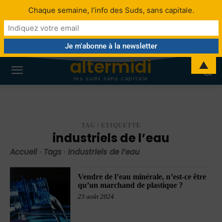
Chaque semaine, l’info des Suds, sans capitale.
altermidi
▲
les suds sans capitale
TAG / ETIQUETTE
industriels de l’eau
Accueil
Tags
Industriels de l’eau
Vendre de l’eau minérale, n’est-ce être
qu’un marchand de plastique ?
23 août 2024