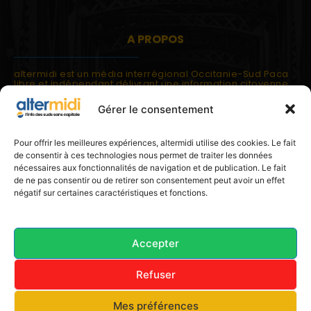
A PROPOS
altermidi est un média interrégional Occitanie-Sud Paca
libre et indépendant délivrant une information citoyenne
et participative.
Gérer le consentement
altermidi est ouvert sur les suds, la méditerranée,
l'europe.
altermidi aborde des thématiques globales évaluées à
Pour offrir les meilleures expériences, altermidi utilise des cookies. Le fait
partir des constats de terrain ou d'analyses à l'échelon
de consentir à ces technologies nous permet de traiter les données
local.
nécessaires aux fonctionnalités de navigation et de publication. Le fait
altermidi c'est l'information capitale, sans capitale.
de ne pas consentir ou de retirer son consentement peut avoir un effet
négatif sur certaines caractéristiques et fonctions.
Contactez nous:
contact@altermidi.org
Accepter
Refuser
© 2025 altermidi.org - Les amis d'altermidi
Mes préférences