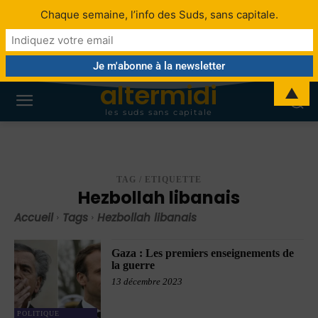
Chaque semaine, l’info des Suds, sans capitale.
altermidi
▲
les suds sans capitale
TAG / ETIQUETTE
Hezbollah libanais
Accueil
Tags
Hezbollah libanais
Gaza : Les premiers enseignements de
la guerre
13 décembre 2023
POLITIQUE