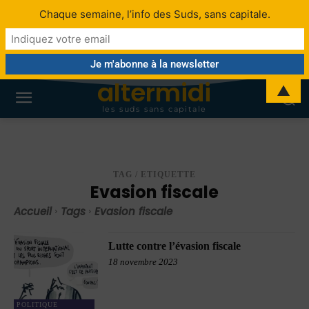
Chaque semaine, l’info des Suds, sans capitale.
altermidi
▲
les suds sans capitale
TAG / ETIQUETTE
Evasion fiscale
Accueil
Tags
Evasion fiscale
Lutte contre l’évasion fiscale
18 novembre 2023
POLITIQUE