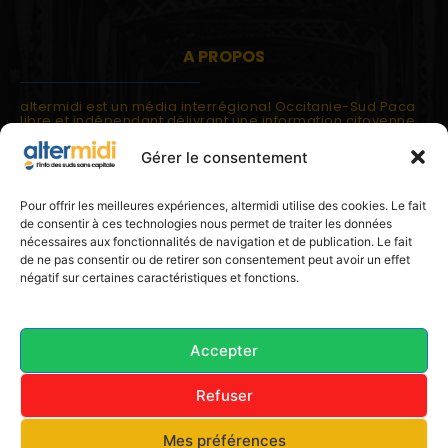
A PROPOS
altermidi est un média interrégional Occitanie-Sud Paca
libre et indépendant délivrant une information citoyenne
et participative.
Gérer le consentement
altermidi est ouvert sur les suds, la méditerranée,
l'europe.
altermidi aborde des thématiques globales évaluées à
Pour offrir les meilleures expériences, altermidi utilise des cookies. Le fait
partir des constats de terrain ou d'analyses à l'échelon
de consentir à ces technologies nous permet de traiter les données
local.
nécessaires aux fonctionnalités de navigation et de publication. Le fait
altermidi c'est l'information capitale, sans capitale.
de ne pas consentir ou de retirer son consentement peut avoir un effet
négatif sur certaines caractéristiques et fonctions.
Contactez nous:
contact@altermidi.org
Accepter
Refuser
© 2025 altermidi.org - Les amis d'altermidi
Mes préférences