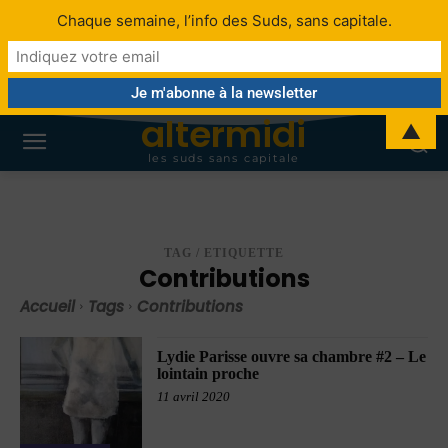
Chaque semaine, l’info des Suds, sans capitale.
altermidi
▲
les suds sans capitale
TAG / ETIQUETTE
Contributions
Accueil
Tags
Contributions
Lydie Parisse ouvre sa chambre #2 – Le
lointain proche
11 avril 2020