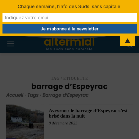
Chaque semaine, l’info des Suds, sans capitale.
altermidi
▲
les suds sans capitale
TAG / ETIQUETTE
barrage d’Espeyrac
Accueil
Tags
Barrage d’Espeyrac
Aveyron : le barrage d’Espeyrac s’est
brisé dans la nuit
8 décembre 2023