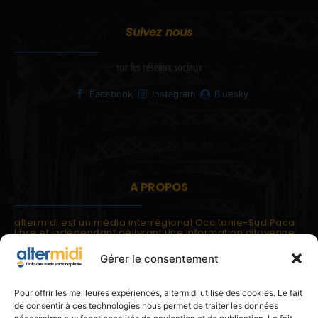
Suivez nous
sur les réseaux sociaux
Facebook
Instagram
Bluesky
A PROPOS
altermidi est un média interrégional Occitanie-Sud Paca
libre et indépendant délivrant une information citoyenne
et participative.
Gérer le consentement
altermidi est ouvert sur les suds, la méditerranée,
l'europe.
altermidi aborde des thématiques globales évaluées à
Pour offrir les meilleures expériences, altermidi utilise des cookies. Le fait
partir des constats de terrain ou d'analyses à l'échelon
de consentir à ces technologies nous permet de traiter les données
local.