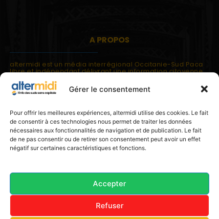
A PROPOS
altermidi est un média interrégional Occitanie-Sud Paca
libre et indépendant délivrant une information citoyenne
et participative.
Gérer le consentement
altermidi est ouvert sur les suds, la méditerranée,
l'europe.
altermidi aborde des thématiques globales évaluées à
Pour offrir les meilleures expériences, altermidi utilise des cookies. Le fait
partir des constats de terrain ou d'analyses à l'échelon
de consentir à ces technologies nous permet de traiter les données
local.
nécessaires aux fonctionnalités de navigation et de publication. Le fait
altermidi c'est l'information capitale, sans capitale.
de ne pas consentir ou de retirer son consentement peut avoir un effet
négatif sur certaines caractéristiques et fonctions.
Contactez nous:
contact@altermidi.org
Accepter
Refuser