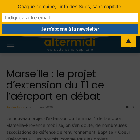
Chaque semaine, l’info des Suds, sans capitale.
altermidi
▲
les suds sans capitale
Marseille : le projet
d’extension du T1 de
l’aéroport en débat
Redaction
-
5 octobre 2020
0
Le nouveau projet d’extension du Terminal 1 de l’aéroport
Marseille-Provence mobilise, on s’en doute, de nombreuses
associations de défense de l’environnement. Baptisé « Coeur
d’aéroport », il est soumis, comme tous les projets