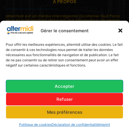
A PROPOS
altermidi est un média interrégional Occitanie-Sud Paca
libre et indépendant délivrant une information citoyenne
et participative.
Gérer le consentement
altermidi est ouvert sur les suds, la méditerranée,
l'europe.
altermidi aborde des thématiques globales évaluées à
Pour offrir les meilleures expériences, altermidi utilise des cookies. Le fait
partir des constats de terrain ou d'analyses à l'échelon
de consentir à ces technologies nous permet de traiter les données
local.
nécessaires aux fonctionnalités de navigation et de publication. Le fait
altermidi c'est l'information capitale, sans capitale.
de ne pas consentir ou de retirer son consentement peut avoir un effet
négatif sur certaines caractéristiques et fonctions.
Contactez nous:
contact@altermidi.org
Accepter
Refuser
© 2025 altermidi.org - Les amis d'altermidi
Mes préférences
Conditions générales
Politique de cookies (UE)
Avertissement
Déclaration de confidentialité (UE)
Imprint
Politique de cookies
Déclaration de confidentialité
Imprint