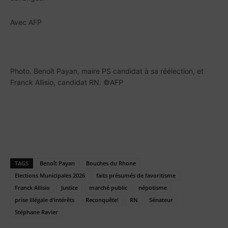
Avec AFP
Photo.
Benoît Payan, maire PS candidat à sa réélection, et
Franck Allisio, candidat RN. ©AFP
TAGS
Benoît Payan
Bouches du Rhone
Elections Municipales 2026
faits présumés de favoritisme
Franck Allisio
Justice
marché public
népotisme
prise illégale d’intérêts
Reconquête!
RN
Sénateur
Stéphane Ravier