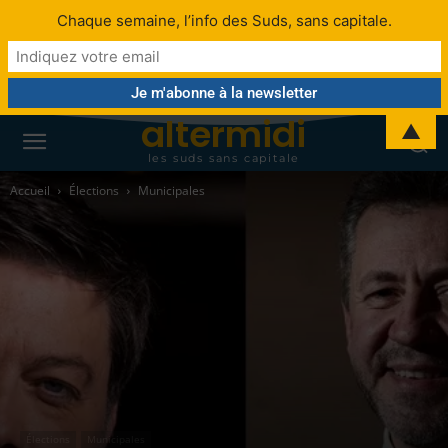
Chaque semaine, l’info des Suds, sans capitale.
altermidi
▲
les suds sans capitale
Accueil
Élections
Municipales
Élections
Municipales