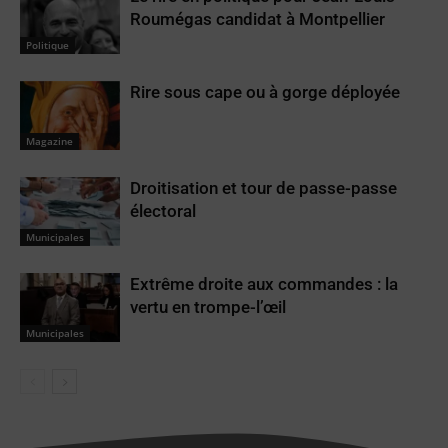
Roumégas candidat à Montpellier
Politique
Rire sous cape ou à gorge déployée
Magazine
Droitisation et tour de passe-passe
électoral
Municipales
Extrême droite aux commandes : la
vertu en trompe-l’œil
Municipales