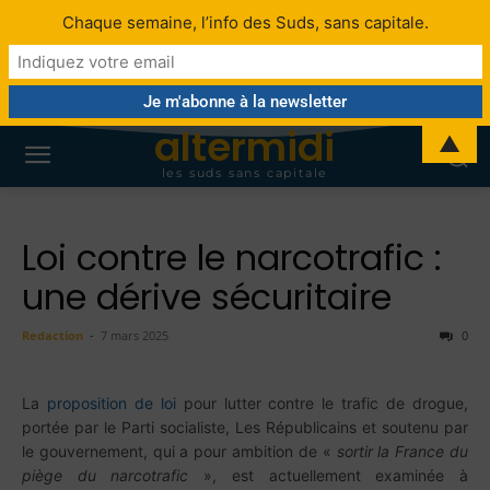
Chaque semaine, l’info des Suds, sans capitale.
altermidi
▲
les suds sans capitale
Loi contre le narcotrafic :
une dérive sécuritaire
Redaction
-
7 mars 2025
0
La
proposition de loi
pour lutter contre le trafic de drogue,
portée par le Parti socialiste, Les Républicains et soutenu par
le gouvernement, qui a pour ambition de «
sortir la France du
piège du narcotrafic
», est actuellement examinée à