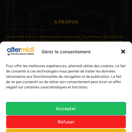
A PROPOS
altermidi est un média interrégional Occitanie-Sud Paca
libre et indépendant délivrant une information citoyenne
et participative.
Gérer le consentement
altermidi est ouvert sur les suds, la méditerranée,
l'europe.
altermidi aborde des thématiques globales évaluées à
Pour offrir les meilleures expériences, altermidi utilise des cookies. Le fait
partir des constats de terrain ou d'analyses à l'échelon
de consentir à ces technologies nous permet de traiter les données
local.
nécessaires aux fonctionnalités de navigation et de publication. Le fait
altermidi c'est l'information capitale, sans capitale.
de ne pas consentir ou de retirer son consentement peut avoir un effet
négatif sur certaines caractéristiques et fonctions.
Contactez nous:
contact@altermidi.org
Accepter
Refuser
© 2025 altermidi.org - Les amis d'altermidi