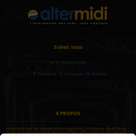
Suivez nous
sur les réseaux sociaux
Facebook
Instagram
Bluesky
A PROPOS
altermidi est un média interrégional Occitanie-Sud Paca
libre et indépendant délivrant une information citoyenne