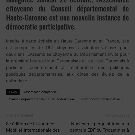
citoyenne du Conseil départemental de
Haute-Garonne est une nouvelle instance de
démocratie participative.
Inédite à cette échelle en Haute-Garonne et en France, elle
.
.
.
.
est composée de 162 citoyen
ne
s volontaires élu
e
s pour
deux ans. L’Assemblée citoyenne du Département invite pour
la première fois les Haut-Garonnaises et les Haut-Garonnais à
participer concrètement à l’élaboration des politiques
.
.
publiques départementales, aux côtés des élu
e
s de la
collectivité.
TAGS
Assemblée citoyenne
Conseil départemental de Haute-Garonne
démocratie participative
Article précédent
Article suivant
8e édition de la Journée
Nucléaire : perquisitions à la
Mobilité internationale des
centrale EDF du Tricastin et à