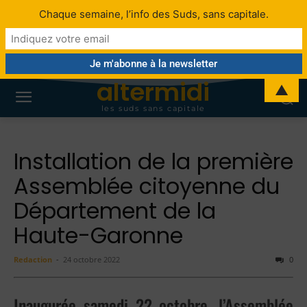
Chaque semaine, l’info des Suds, sans capitale.
altermidi
▲
les suds sans capitale
Installation de la première
Assemblée citoyenne du
Département de la
Haute-Garonne
Redaction
-
24 octobre 2022
0
Inaugurée samedi 22 octobre, l’Assemblée