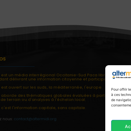
OS
i est un média interrégional Occitanie-Sud Paca libre et
ant délivrant une information citoyenne et participative.
 est ouvert sur les suds, la méditerranée, l'europe.
Pour offrir 
à ces techno
i aborde des thématiques globales évaluées à partir des
de terrain ou d'analyses à l'échelon local.
de navigatio
consentement
 c'est l'information capitale, sans capitale.
z nous:
contact@altermidi.org
Ac