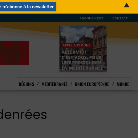
▲
ABONNEMENT
CONTACT
RÉGIONS
MÉDITERRANÉE
UNION EUROPÉENNE
MONDE
 denrées