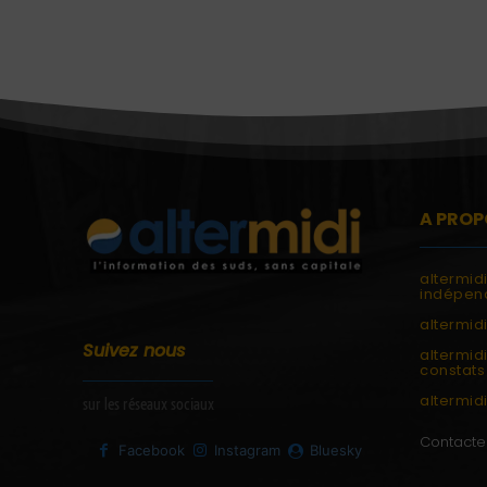
A PROP
altermid
indépend
altermidi
Suivez nous
altermid
constats 
altermidi
sur les réseaux sociaux
Contacte
Facebook
Instagram
Bluesky