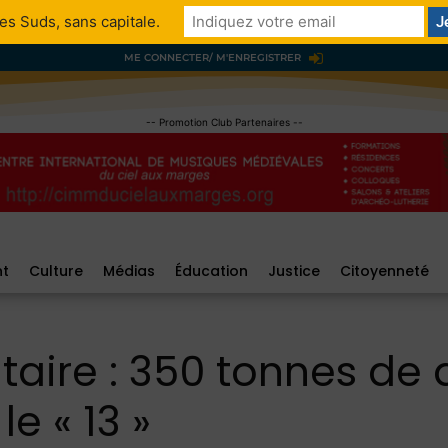
es Suds, sans capitale.
ME CONNECTER/ M'ENREGISTRER
-- Promotion Club Partenaires --
nt
Culture
Médias
Éducation
Justice
Citoyenneté
aire : 350 tonnes de
e « 13 »