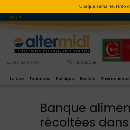
Chaque semaine, l’info d
PLUS
recherche
jeudi 6 août 2026
La Une
Économie
Politique
Société
Environneme
Banque aliment
récoltées dans l