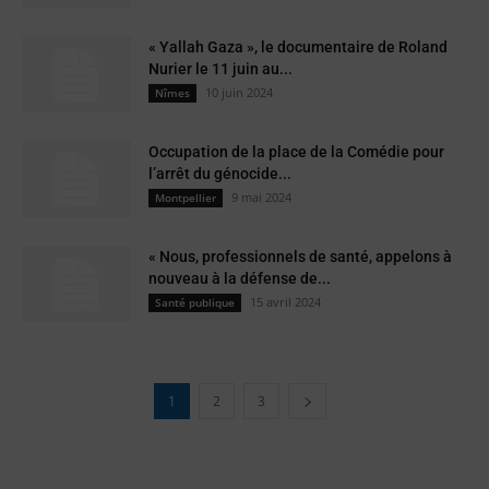
« Yallah Gaza », le documentaire de Roland
Nurier le 11 juin au...
10 juin 2024
Nîmes
Occupation de la place de la Comédie pour
l’arrêt du génocide...
9 mai 2024
Montpellier
« Nous, professionnels de santé, appelons à
nouveau à la défense de...
15 avril 2024
Santé publique
1
2
3