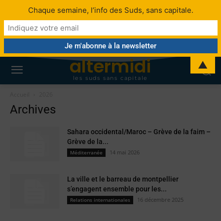
Chaque semaine, l’info des Suds, sans capitale.
altermidi
▲
les suds sans capitale
Accueil
2026
Archives
Sahara occidental/Maroc – Grève de la faim –
Grève de la...
14 mai 2026
Méditerranée
La ville et le barreau de montpellier
s’engagent ensemble pour les...
16 décembre 2025
Relations internationales