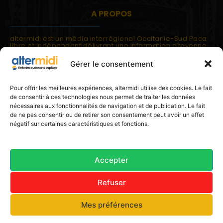
A PROPOS
altermidi est un média interrégional Occitanie-Sud Paca
libre et indépendant délivrant une information citoyenne
et participative.
Gérer le consentement
altermidi est ouvert sur les suds, la méditerranée,
l'europe.
altermidi aborde des thématiques globales évaluées à
Pour offrir les meilleures expériences, altermidi utilise des cookies. Le fait
partir des constats de terrain ou d'analyses à l'échelon
de consentir à ces technologies nous permet de traiter les données
local.
nécessaires aux fonctionnalités de navigation et de publication. Le fait
altermidi c'est l'information capitale, sans capitale.
de ne pas consentir ou de retirer son consentement peut avoir un effet
négatif sur certaines caractéristiques et fonctions.
Contactez nous:
contact@altermidi.org
Accepter
Refuser
© 2025 altermidi.org - Les amis d'altermidi
Mes préférences
Conditions générales
Politique de cookies (UE)
Avertissement