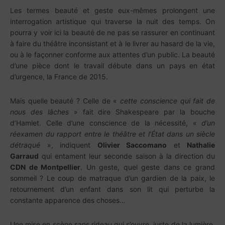
Les termes beauté et geste eux-mêmes prolongent une
interrogation artistique qui traverse la nuit des temps. On
pourra y voir ici la beauté de ne pas se rassurer en continuant
à faire du théâtre inconsistant et à le livrer au hasard de la vie,
ou à le façonner conforme aux attentes d’un public. La beauté
d’une pièce dont le travail débute dans un pays en état
d’urgence, la France de 2015.
Mais quelle beauté ? Celle de «
cette conscience qui fait de
nous des lâches
» fait dire Shakespeare par la bouche
d’Hamlet. Celle d’une conscience de la nécessité, «
d’un
réexamen du rapport entre le théâtre et l’État dans un siècle
détraqué
», indiquent
Olivier Saccomano
et
Nathalie
Garraud
qui entament leur seconde saison à la direction du
CDN de Montpellier
. Un geste, quel geste dans ce grand
sommeil ? Le coup de matraque d’un gardien de la paix, le
retournement d’un enfant dans son lit qui perturbe la
constante apparence des choses…
Une mise en scène sans rideau qui s’ouvre, juste de la lumière.