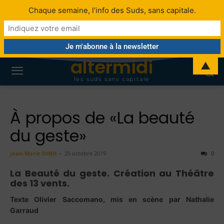
Chaque semaine, l’info des Suds, sans capitale.
altermidi
▲
les suds sans capitale
À propos de «La beauté
du geste»
Jean-Marie DINH
-
25 octobre 2019
0
La Beauté du geste. Création au Théâtre
des 13 vents.
Texte Olivier Saccomano, mis en scène par Nathalie
Garraud