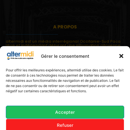
A PROPOS
altermidi est un média interrégional Occitanie-Sud Paca
libre et indépendant délivrant une information citoyenne
et participative.
Gérer le consentement
altermidi est ouvert sur les suds, la méditerranée,
l'europe.
altermidi aborde des thématiques globales évaluées à
Pour offrir les meilleures expériences, altermidi utilise des cookies. Le fait
partir des constats de terrain ou d'analyses à l'échelon
de consentir à ces technologies nous permet de traiter les données
local.
nécessaires aux fonctionnalités de navigation et de publication. Le fait
altermidi c'est l'information capitale, sans capitale.
de ne pas consentir ou de retirer son consentement peut avoir un effet
négatif sur certaines caractéristiques et fonctions.
Contactez nous:
contact@altermidi.org
Accepter
Refuser