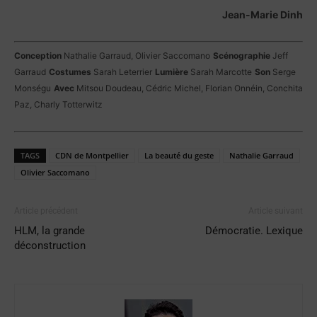
Jean-Marie Dinh
Conception
Nathalie Garraud, Olivier Saccomano
Scénographie
Jeff
Garraud
Costumes
Sarah Leterrier
Lumière
Sarah Marcotte
Son
Serge
Monségu
Avec
Mitsou Doudeau, Cédric Michel, Florian Onnéin, Conchita
Paz, Charly Totterwitz
TAGS
CDN de Montpellier
La beauté du geste
Nathalie Garraud
Olivier Saccomano
Article précédent
Article suivant
HLM, la grande
Démocratie. Lexique
déconstruction