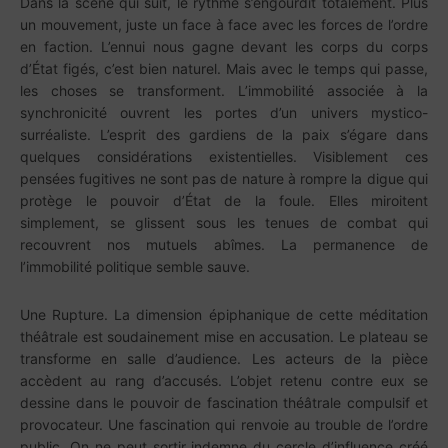
Dans la scène qui suit, le rythme s’engourdit totalement. Plus
un mouvement, juste un face à face avec les forces de l’ordre
en faction. L’ennui nous gagne devant les corps du corps
d’État figés, c’est bien naturel. Mais avec le temps qui passe,
les choses se transforment. L’immobilité associée à la
synchronicité ouvrent les portes d’un univers mystico-
surréaliste. L’esprit des gardiens de la paix s’égare dans
quelques considérations existentielles. Visiblement ces
pensées fugitives ne sont pas de nature à rompre la digue qui
protège le pouvoir d’État de la foule. Elles miroitent
simplement, se glissent sous les tenues de combat qui
recouvrent nos mutuels abîmes. La permanence de
l’immobilité politique semble sauve.
Une Rupture. La dimension épiphanique de cette méditation
théâtrale est soudainement mise en accusation. Le plateau se
transforme en salle d’audience. Les acteurs de la pièce
accèdent au rang d’accusés. L’objet retenu contre eux se
dessine dans le pouvoir de fascination théâtrale compulsif et
provocateur. Une fascination qui renvoie au trouble de l’ordre
public. On ne peut sortir indemne du cercle d’influence créé