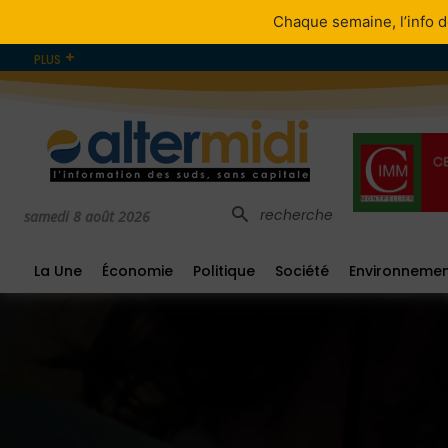
Chaque semaine, l’info d
PLUS
recherche
samedi 8 août 2026
La Une
Économie
Politique
Société
Environneme