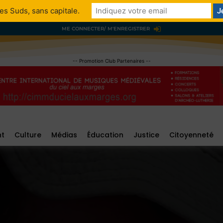
es Suds, sans capitale.
ME CONNECTER/ M'ENREGISTRER
-- Promotion Club Partenaires --
nt
Culture
Médias
Éducation
Justice
Citoyenneté