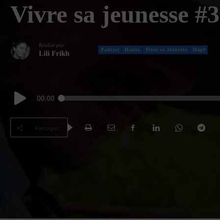
Vivre sa jeunesse #
Réalisé par
Podcast
Hiatus
Vivre sa Jeunesse
Mag9
Lili Frikh
Lecteur
00:00
audio
Partager