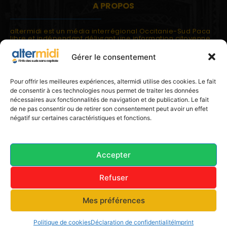
A PROPOS
altermidi est un média interrégional Occitanie-Sud Paca
libre et indépendant délivrant une information citoyenne
et participative.
Gérer le consentement
altermidi est ouvert sur les suds, la méditerranée,
l'europe.
altermidi aborde des thématiques globales évaluées à
Pour offrir les meilleures expériences, altermidi utilise des cookies. Le fait
partir des constats de terrain ou d'analyses à l'échelon
de consentir à ces technologies nous permet de traiter les données
local.
nécessaires aux fonctionnalités de navigation et de publication. Le fait
altermidi c'est l'information capitale, sans capitale.
de ne pas consentir ou de retirer son consentement peut avoir un effet
négatif sur certaines caractéristiques et fonctions.
Contactez nous:
contact@altermidi.org
Accepter
Refuser
© 2025 altermidi.org - Les amis d'altermidi
Mes préférences
Conditions générales
Politique de cookies (UE)
Avertissement
Déclaration de confidentialité (UE)
Imprint
Politique de cookies
Déclaration de confidentialité
Imprint