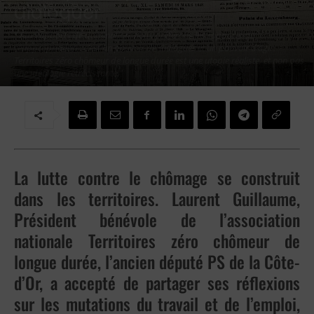
dialoguer
" Aux rapports de domination, nous préférons les rapports de
réappropriation : c’est un pouvoir de dialoguer et un pouvoir d’agir.
Territoires zéro chômeur de longue durée est une utopie réaliste, et non pas
une idéologie rétrécissante."
Par
Contributeurs
-
23 juillet 2022
La lutte contre le chômage se construit
dans les territoires. Laurent Guillaume,
Président bénévole de l’association
nationale Territoires zéro chômeur de
longue durée, l’ancien député PS de la Côte-
d’Or, a accepté de partager ses réflexions
sur les mutations du travail et de l’emploi,