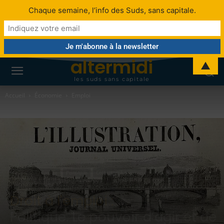
Chaque semaine, l’info des Suds, sans capitale.
altermidi
▲
les suds sans capitale
Accueil
Économie
Emploi
Social
Chômage
Politique
Collectivité territoriale
Économie
Économie sociale et solidaire
Emploi
Droit à l'emploi :
Politique. Le pouvoir d’agir et de