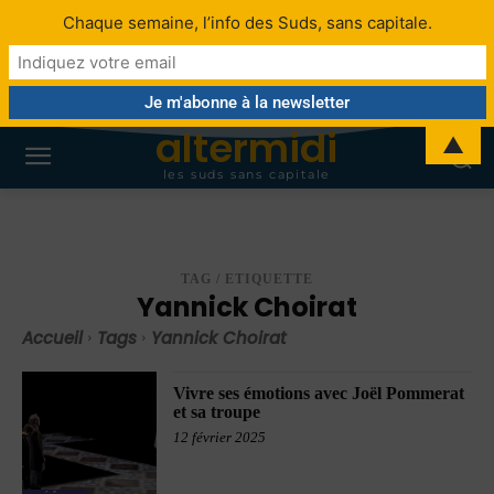
Chaque semaine, l’info des Suds, sans capitale.
altermidi
▲
les suds sans capitale
TAG / ETIQUETTE
Yannick Choirat
Accueil
Tags
Yannick Choirat
Vivre ses émotions avec Joël Pommerat
et sa troupe
12 février 2025