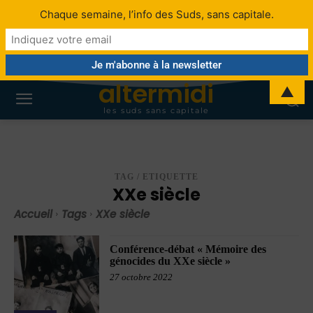
Chaque semaine, l’info des Suds, sans capitale.
altermidi
▲
les suds sans capitale
TAG / ETIQUETTE
XXe siècle
Accueil
Tags
XXe siècle
Conférence-débat « Mémoire des
génocides du XXe siècle »
27 octobre 2022