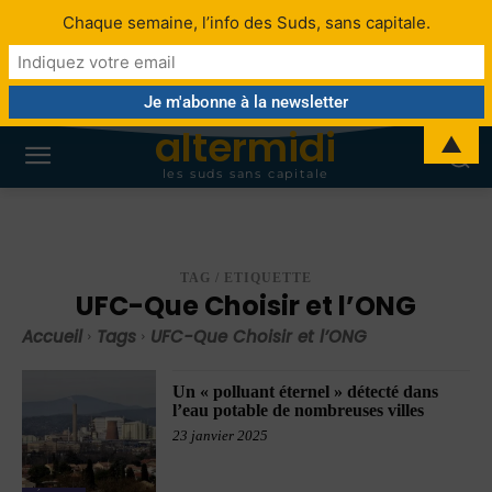
Chaque semaine, l’info des Suds, sans capitale.
altermidi
▲
les suds sans capitale
TAG / ETIQUETTE
UFC-Que Choisir et l’ONG
Accueil
Tags
UFC-Que Choisir et l’ONG
Un « polluant éternel » détecté dans
l’eau potable de nombreuses villes
23 janvier 2025