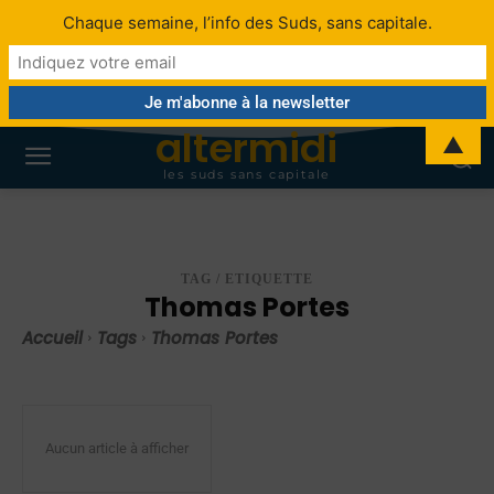
Chaque semaine, l’info des Suds, sans capitale.
altermidi
▲
les suds sans capitale
TAG / ETIQUETTE
Thomas Portes
Accueil
Tags
Thomas Portes
Aucun article à afficher