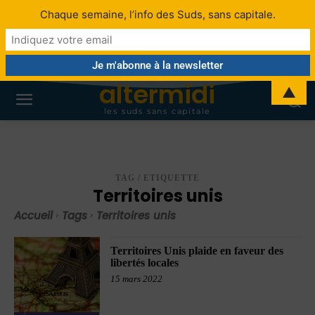
Chaque semaine, l’info des Suds, sans capitale.
altermidi
▲
les suds sans capitale
TAG / ETIQUETTE
Territoires unis
Accueil
Tags
Territoires unis
Territoires Unis plaide en faveur des
libertés locales
15 mars 2022