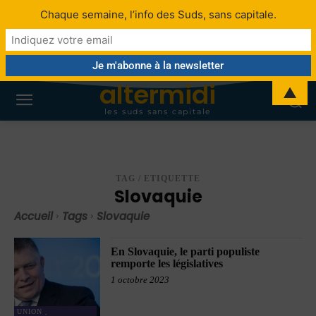
Chaque semaine, l’info des Suds, sans capitale.
altermidi
▲
les suds sans capitale
TAG / ETIQUETTE
Slovaquie
Accueil
Tags
Slovaquie
En Slovaquie, le parti populiste
remporte les législatives
1 octobre 2023
UNION