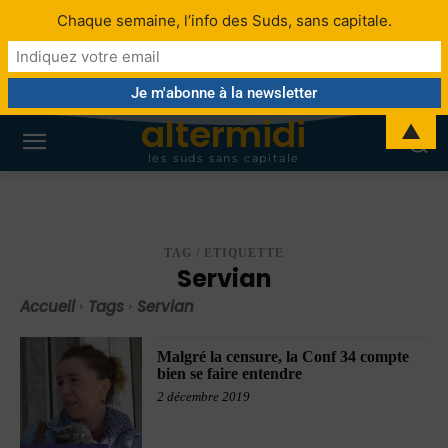
Chaque semaine, l’info des Suds, sans capitale.
altermidi
▲
les suds sans capitale
TAG / ETIQUETTE
Servian
Accueil
Tags
Servian
Malgré la censure, la Conf 34 compte
bien se faire entendre
2 décembre 2019