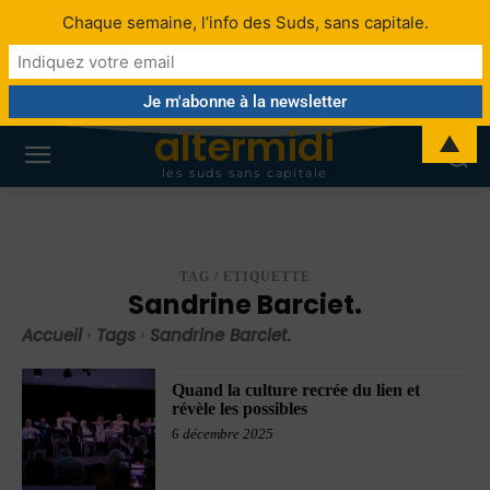
Chaque semaine, l’info des Suds, sans capitale.
altermidi
▲
les suds sans capitale
TAG / ETIQUETTE
Sandrine Barciet.
Accueil
Tags
Sandrine Barciet.
Quand la culture recrée du lien et
révèle les possibles
6 décembre 2025