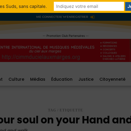
es Suds, sans capitale.
ME CONNECTER/ M'ENREGISTRER
-- Promotion Club Partenaires --
nt
Culture
Médias
Éducation
Justice
Citoyenneté
TAG / ETIQUETTE
our soul on your Hand an
and and walk