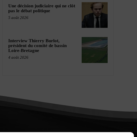
Une décision judiciaire qui ne clôt
pas le débat politique
5 août 2026
Interview Thierry Burlot,
président du comité de bassin
Loire-Bretagne
4 août 2026