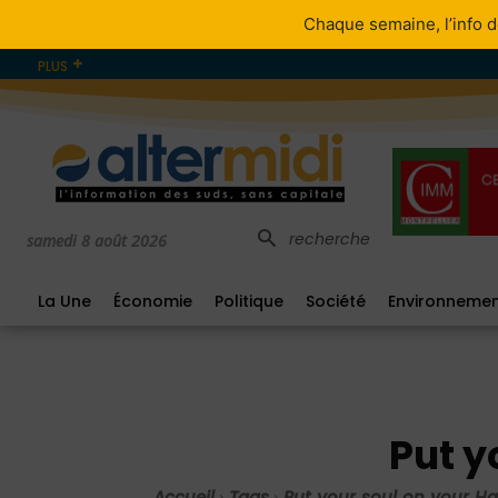
Chaque semaine, l’info d
PLUS
recherche
samedi 8 août 2026
La Une
Économie
Politique
Société
Environneme
Put y
Accueil
Tags
Put your soul on your H