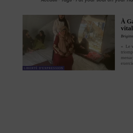
À Ga
vital
Brigitt
« Le v
triomp
menace
exerci
LIBERTÉ D'EXPRESSION