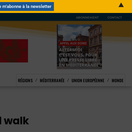
▲
ABONNEMENT
CONTACT
RÉGIONS
MÉDITERRANÉE
UNION EUROPÉENNE
MONDE
d walk