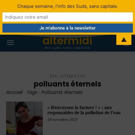
Chaque semaine, l’info des Suds, sans capitale.
altermidi
▲
les suds sans capitale
TAG / ETIQUETTE
polluants éternels
Accueil
Tags
Polluants éternels
« Renvoyons la facture ! » : aux
responsables de la pollution de l’eau
18 novembre 2025