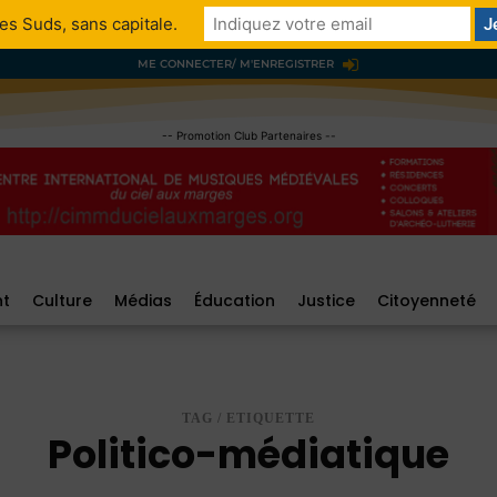
es Suds, sans capitale.
ME CONNECTER/ M'ENREGISTRER
-- Promotion Club Partenaires --
nt
Culture
Médias
Éducation
Justice
Citoyenneté
TAG / ETIQUETTE
Politico-médiatique