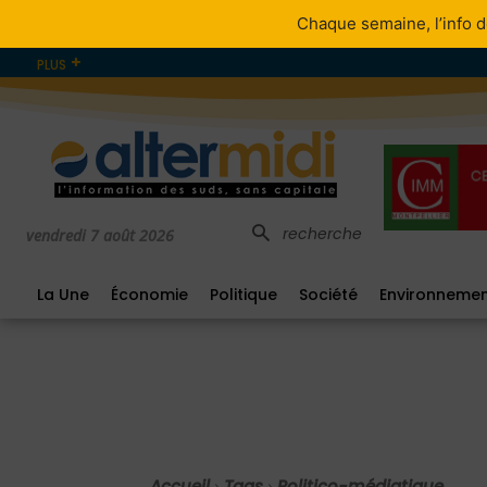
Chaque semaine, l’info d
PLUS
recherche
vendredi 7 août 2026
La Une
Économie
Politique
Société
Environneme
Accueil
Tags
Politico-médiatique