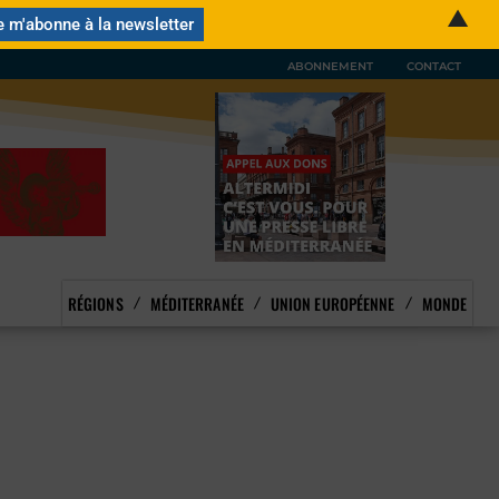
▲
ABONNEMENT
CONTACT
RÉGIONS
MÉDITERRANÉE
UNION EUROPÉENNE
MONDE