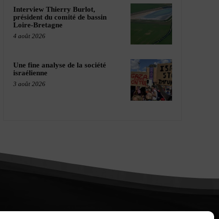
Interview Thierry Burlot,
président du comité de bassin
Loire-Bretagne
4 août 2026
Une fine analyse de la société
israélienne
3 août 2026