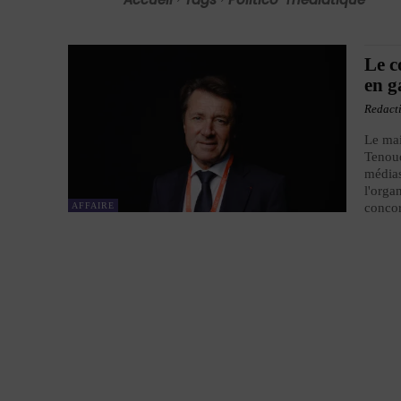
Le c
en g
Redact
Le mai
Tenoud
médias
l'orga
AFFAIRE
concor