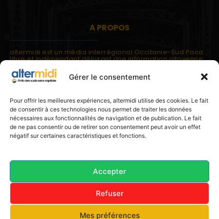
A PROPOS
altermidi est un média interrégional Occitanie-Sud Paca
libre et indépendant délivrant une information citoyenne
et participative.
Gérer le consentement
altermidi est ouvert sur les suds, la méditerranée,
l'europe.
altermidi aborde des thématiques globales évaluées à
Pour offrir les meilleures expériences, altermidi utilise des cookies. Le fait
partir des constats de terrain ou d'analyses à l'échelon
de consentir à ces technologies nous permet de traiter les données
local.
nécessaires aux fonctionnalités de navigation et de publication. Le fait
altermidi c'est l'information capitale, sans capitale.
de ne pas consentir ou de retirer son consentement peut avoir un effet
négatif sur certaines caractéristiques et fonctions.
Contactez nous:
contact@altermidi.org
Accepter
Refuser
© 2025 altermidi.org - Les amis d'altermidi
Mes préférences