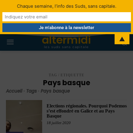
Chaque semaine, l’info des Suds, sans capitale.
altermidi
▲
les suds sans capitale
TAG / ETIQUETTE
Pays basque
Accueil
Tags
Pays basque
Elections régionales. Pourquoi Podemos
s’est effondré en Galice et au Pays
Basque
18 juillet 2020