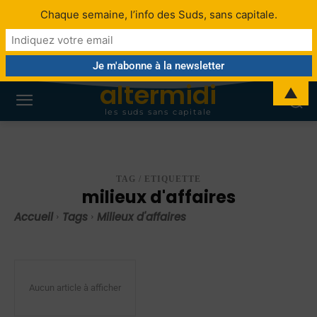
Chaque semaine, l’info des Suds, sans capitale.
altermidi
▲
les suds sans capitale
TAG / ETIQUETTE
milieux d'affaires
Accueil
Tags
Milieux d'affaires
Aucun article à afficher