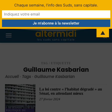
Chaque semaine, l’info des Suds, sans capitale.
altermidi
▲
les suds sans capitale
TAG / ETIQUETTE
Guillaume Kasbarian
Accueil
Tags
Guillaume Kasbarian
La loi contre « l’habitat dégradé » au
Sénat, en attendant mieux
27 février 2024
POLITIQUE DU