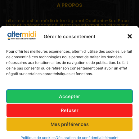
A PROPOS
altermidi est un média interrégional Occitanie-Sud Paca
libre et indépendant délivrant une information citoyenne
et participative.
Gérer le consentement
altermidi est ouvert sur les suds, la méditerranée,
l'europe.
altermidi aborde des thématiques globales évaluées à
Pour offrir les meilleures expériences, altermidi utilise des cookies. Le fait
partir des constats de terrain ou d'analyses à l'échelon
de consentir à ces technologies nous permet de traiter les données
local.
nécessaires aux fonctionnalités de navigation et de publication. Le fait
altermidi c'est l'information capitale, sans capitale.
de ne pas consentir ou de retirer son consentement peut avoir un effet
négatif sur certaines caractéristiques et fonctions.
Contactez nous:
contact@altermidi.org
Accepter
Refuser
© 2025 altermidi.org - Les amis d'altermidi
Mes préférences
Conditions générales
Politique de cookies (UE)
Avertissement
Déclaration de confidentialité (UE)
Imprint
Politique de cookies
Déclaration de confidentialité
Imprint