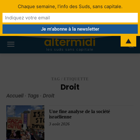
Chaque semaine, l’info des Suds, sans capitale.
altermidi
▲
les suds sans capitale
TAG / ETIQUETTE
Droit
Accueil
Tags
Droit
Une fine analyse de la société
israélienne
3 août 2026