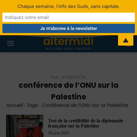
Chaque semaine, l’info des Suds, sans capitale.
altermidi
▲
les suds sans capitale
TAG / ETIQUETTE
conférence de l’ONU sur la
Palestine
Accueil
Tags
Conférence de l’ONU sur la Palestine
Test de la crédibilité de la diplomatie
française sur la Palestine
18 juin 2025