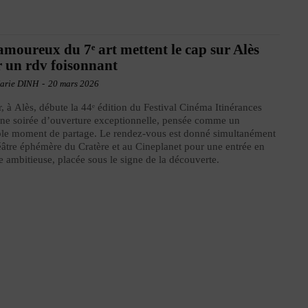
amoureux du 7ᵉ art mettent le cap sur Alès
 un rdv foisonnant
arie DINH
-
20 mars 2026
r, à Alès, débute la 44ᵉ édition du Festival Cinéma Itinérances
ne soirée d’ouverture exceptionnelle, pensée comme un
ble moment de partage. Le rendez-vous est donné simultanément
âtre éphémère du Cratère et au Cineplanet pour une entrée en
e ambitieuse, placée sous le signe de la découverte.