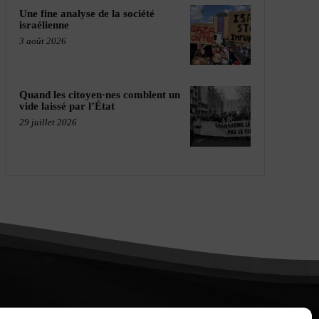
Une fine analyse de la société
israélienne
3 août 2026
Quand les citoyen·nes comblent un
vide laissé par l’État
29 juillet 2026