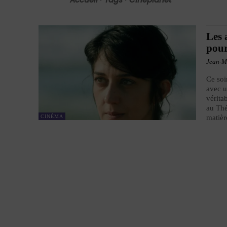
Les 
pour
Jean-M
Ce soi
avec u
vérita
au Thé
CINÉMA
matièr