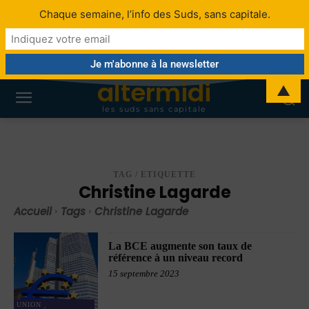
Chaque semaine, l’info des Suds, sans capitale.
altermidi
▲
les suds sans capitale
TAG / ETIQUETTE
Christine Lagarde
Accueil
Tags
Christine Lagarde
La BCE augmente son taux de
référence à un niveau record
15 septembre 2023
UNION