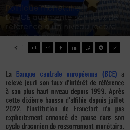
Politique monétaire :
La BCE augmente son taux de
référence à un niveau record
Par
Redaction
-
15 septembre 2023
La
Banque centrale européenne (BCE)
a
relevé jeudi son taux d’intérêt de référence
à son plus haut niveau depuis 1999. Après
cette dixième hausse d’affilée depuis juillet
2022, l’institution de Francfort n’a pas
explicitement annoncé de pause dans son
cycle draconien de resserrement monétaire.