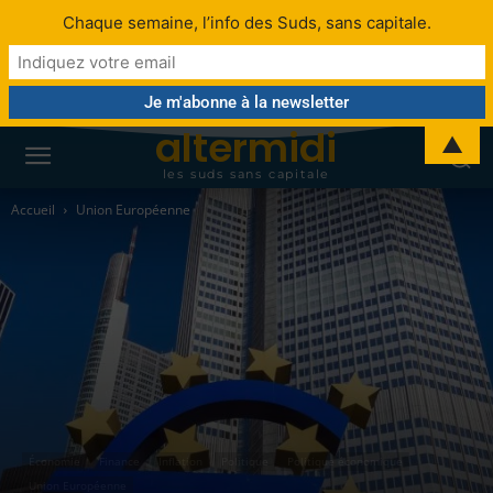
Chaque semaine, l’info des Suds, sans capitale.
altermidi
▲
les suds sans capitale
Accueil
Union Européenne
Économie
Finance
Inflation
Politique
Politique économique
Union Européenne