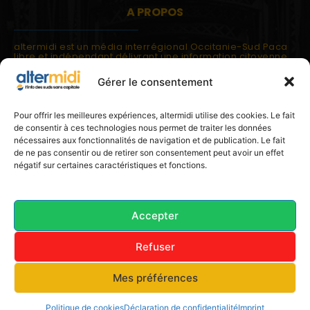
A PROPOS
altermidi est un média interrégional Occitanie-Sud Paca
libre et indépendant délivrant une information citoyenne
et participative.
Gérer le consentement
altermidi est ouvert sur les suds, la méditerranée,
l'europe.
altermidi aborde des thématiques globales évaluées à
Pour offrir les meilleures expériences, altermidi utilise des cookies. Le fait
partir des constats de terrain ou d'analyses à l'échelon
de consentir à ces technologies nous permet de traiter les données
local.
nécessaires aux fonctionnalités de navigation et de publication. Le fait
altermidi c'est l'information capitale, sans capitale.
de ne pas consentir ou de retirer son consentement peut avoir un effet
négatif sur certaines caractéristiques et fonctions.
Contactez nous:
contact@altermidi.org
Accepter
Refuser
© 2025 altermidi.org - Les amis d'altermidi
Mes préférences
Conditions générales
Politique de cookies (UE)
Avertissement
Déclaration de confidentialité (UE)
Imprint
Politique de cookies
Déclaration de confidentialité
Imprint