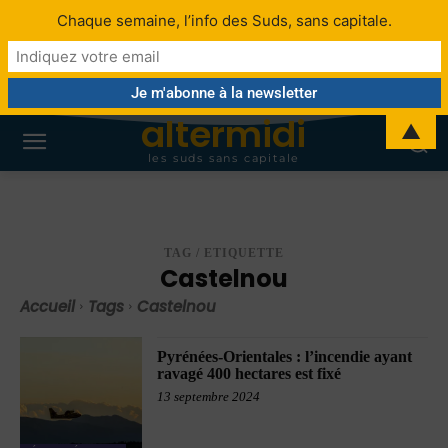
Chaque semaine, l’info des Suds, sans capitale.
altermidi
▲
les suds sans capitale
TAG / ETIQUETTE
Castelnou
Accueil
Tags
Castelnou
Pyrénées-Orientales : l’incendie ayant
ravagé 400 hectares est fixé
13 septembre 2024