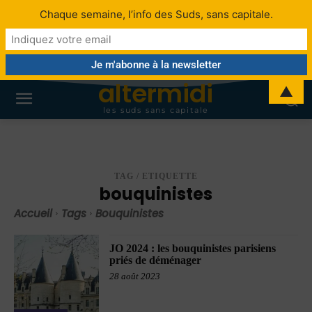
Chaque semaine, l’info des Suds, sans capitale.
altermidi
▲
les suds sans capitale
TAG / ETIQUETTE
bouquinistes
Accueil
Tags
Bouquinistes
JO 2024 : les bouquinistes parisiens
priés de déménager
28 août 2023