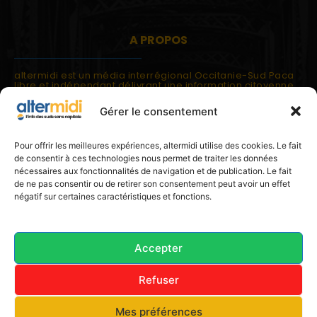
A PROPOS
altermidi est un média interrégional Occitanie-Sud Paca
libre et indépendant délivrant une information citoyenne
et participative.
Gérer le consentement
altermidi est ouvert sur les suds, la méditerranée,
l'europe.
altermidi aborde des thématiques globales évaluées à
Pour offrir les meilleures expériences, altermidi utilise des cookies. Le fait
partir des constats de terrain ou d'analyses à l'échelon
de consentir à ces technologies nous permet de traiter les données
local.
nécessaires aux fonctionnalités de navigation et de publication. Le fait
altermidi c'est l'information capitale, sans capitale.
de ne pas consentir ou de retirer son consentement peut avoir un effet
négatif sur certaines caractéristiques et fonctions.
Contactez nous:
contact@altermidi.org
Accepter
Refuser
© 2025 altermidi.org - Les amis d'altermidi
Mes préférences