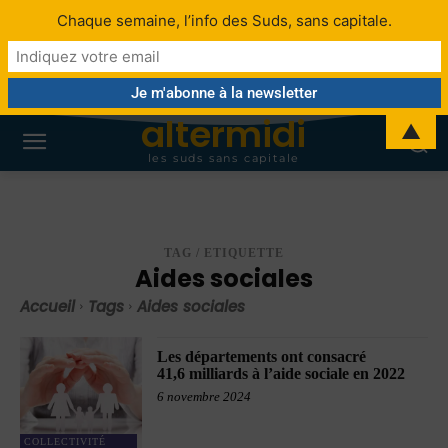
Chaque semaine, l’info des Suds, sans capitale.
altermidi
▲
les suds sans capitale
TAG / ETIQUETTE
Aides sociales
Accueil
Tags
Aides sociales
Les départements ont consacré
41,6 milliards à l’aide sociale en 2022
6 novembre 2024
COLLECTIVITÉ