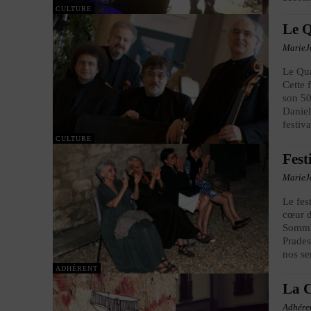
CULTURE
Le Q
MarieJ
Le Qua
Cette 
son 50
Daniel
festiva
CULTURE
Fest
MarieJ
Le fes
cœur d
Sommiè
Prades
nos se
ADHÉRENT
La C
Adhére