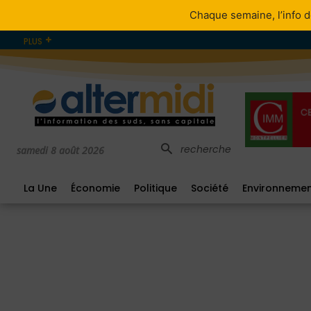
Chaque semaine, l’info d
PLUS
recherche
samedi 8 août 2026
La Une
Économie
Politique
Société
Environneme