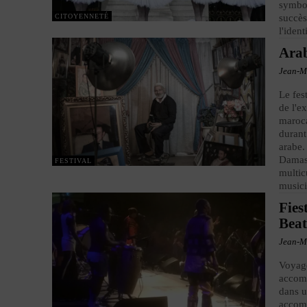
symbol
CITOYENNETÉ
succès
l'iden
Arab
Jean-M
Le fes
de l'e
maroc
durant
arabe.
Damas.
FESTIVAL
multic
musici
Fies
Bea
Jean-M
Voyage
accomp
dans u
accomp