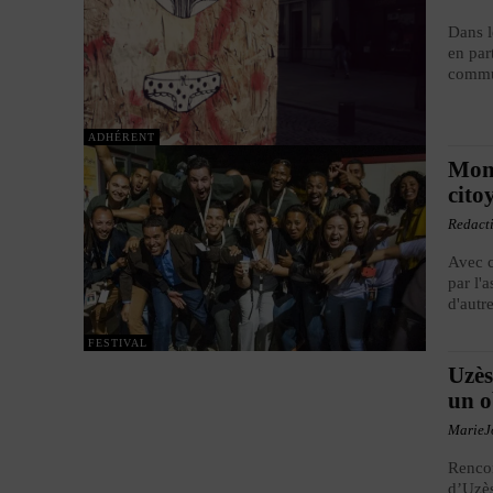
Dans l
en par
commu
ADHÉRENT
Mont
cito
Redact
Avec c
par l'
d'autre
FESTIVAL
Uzès
un o
MarieJ
Rencon
d’Uzès