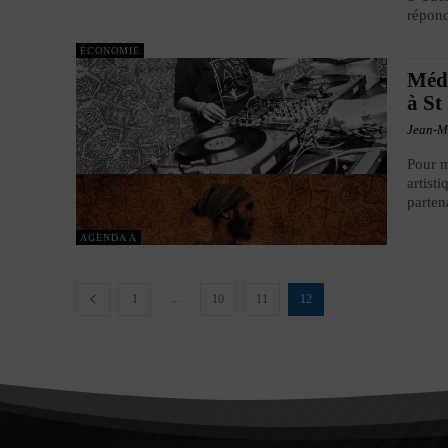
répond
ÉCONOMIE
Médi
à St
Jean-M
Pour m
artist
parten
AGENDA A
...
1
10
11
12