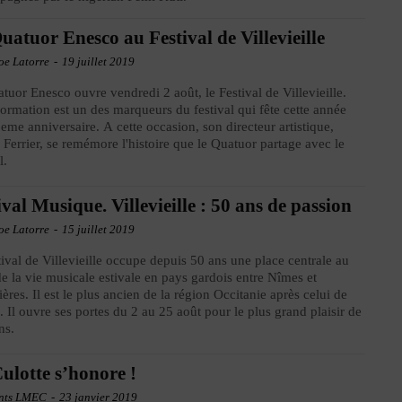
uatuor Enesco au Festival de Villevieille
oe Latorre
-
19 juillet 2019
tuor Enesco ouvre vendredi 2 août, le Festival de Villevieille.
formation est un des marqueurs du festival qui fête cette année
eme anniversaire. A cette occasion, son directeur artistique,
 Ferrier, se remémore l'histoire que le Quatuor partage avec le
l.
ival Musique. Villevieille : 50 ans de passion
oe Latorre
-
15 juillet 2019
tival de Villevieille occupe depuis 50 ans une place centrale au
e la vie musicale estivale en pays gardois entre Nîmes et
res. Il est le plus ancien de la région Occitanie après celui de
. Il ouvre ses portes du 2 au 25 août pour le plus grand plaisir de
ns.
ulotte s’honore !
nts LMEC
-
23 janvier 2019