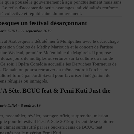
e qui a poussé le gouvernement à agir ponctuellement mais sans
. Le refus d'accepter de petits avantages individualisés renforce
tité collective et républicaine du mouvement.
esques un festival désarçonnant
arie DINH
-
11 septembre 2019
tival Arabesques a débuté hier à Montpellier avec le décrochage
xposition Studios de Medhy Mariouch et le concert de l'artiste
aine Wedead, première Mcféminine du Maghreb. Il propose
 douze jours de multiples ouvertures sur la culture du monde
 Ce soir, l'Opéra Comédie accueille les Derviches Tourneurs de
 Demain on pourra retrouver au même endroit l'orchestre
ulturel formé par Jordi Savall pour favoriser l'intégration de
ens réfugiés ou immigrés.
t’A Sète. BCUC feat & Femi Kuti Just the
t
arie DINH
-
8 août 2019
r, rassembler, révéler, partager, offrir, surprendre, mission
lie pour le festival Fiest'A Sète 2019 qui vient de se clôturer
n climat surchauffé par les Sud-africains de BCUC feat
agnés par le nigérian Femi Kuti.