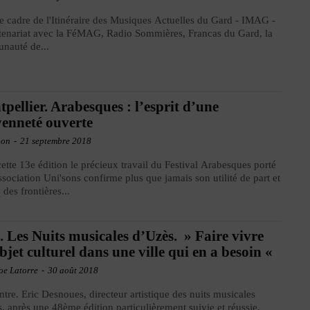
e cadre de l'Itinéraire des Musiques Actuelles du Gard - IMAG -
tenariat avec la FéMAG, Radio Sommières, Francas du Gard, la
nauté de...
pellier. Arabesques : l’esprit d’une
yenneté ouverte
ion
-
21 septembre 2018
ette 13e édition le précieux travail du Festival Arabesques porté
association Uni'sons confirme plus que jamais son utilité de part et
 des frontières...
. Les Nuits musicales d’Uzès. » Faire vivre
bjet culturel dans une ville qui en a besoin «
oe Latorre
-
30 août 2018
tre. Eric Desnoues, directeur artistique des nuits musicales
, après une 48ème édition particulièrement suivie et réussie,