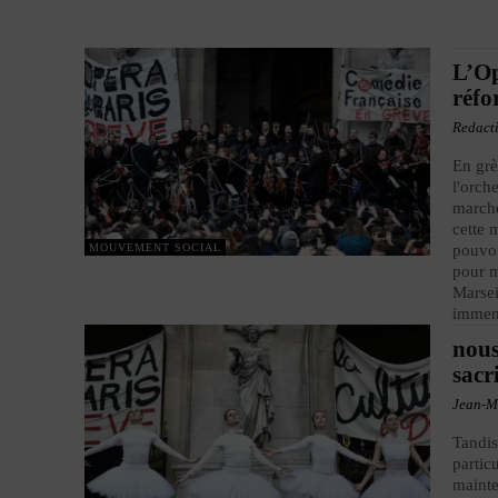
L’Op
réfo
Redact
En grè
l'orch
marche
cette 
MOUVEMENT SOCIAL
pouvoi
pour m
Marsei
immens
nous
sacr
Jean-M
Tandis
partic
mainte