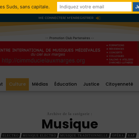
es Suds, sans capitale.
ME CONNECTER/ M'ENREGISTRER
-- Promotion Club Partenaires --
nt
Culture
Médias
Éducation
Justice
Citoyenneté
Archive de la catégorie :
Musique
ELECTRO
MUSIQUE ELECTRO
MUSIQUE TRADITIONNELLE
OPÉRA
RAP